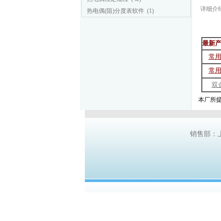
详细介
热电偶(阻)分度表软件
(1)
最新产
常
常
双
本厂所提
销售部：