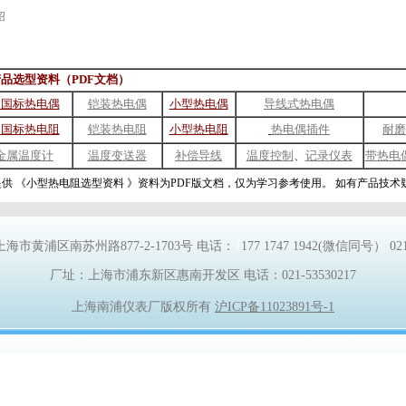
绍
品选型资料（PDF文档）
用国标热电偶
铠装热电偶
小型热电偶
导线式热电偶
用国标热电阻
铠装热电
阻
小型热电阻
热电偶插件
耐磨
金属温度计
温度变送器
补偿导线
温度控制
、
记录仪表
带热电
供 《
小型热电阻选型资料 》
资料为PDF版文档，仅为学习参考使用。 如有产品技
上海市黄浦区南苏州路
877-2-1703
号
电话：
1
177 1747 1942
(微信同号） 021-
厂址：上海市浦东新区惠南开发区 电话：
021-53530217
上海南浦仪表厂版权所有
沪ICP备11023891号-1