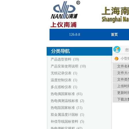
126-8-8
首页
您
小型
产品选型资料
(19)
产品安装使用说明
(10)
文件名称
文件大小
无纸记录仪表
(1)
文件类型
温度控制仪表
(1)
上传时间
多点巡检仪表
(1)
更新时间
热电偶国家标准
(61)
下载次数
热电偶测温线标准
(2)
热电阻国家标准
(11)
双金属温度计国标
(1)
补偿导线国标资料
(5)
热电偶检定规程
(42)