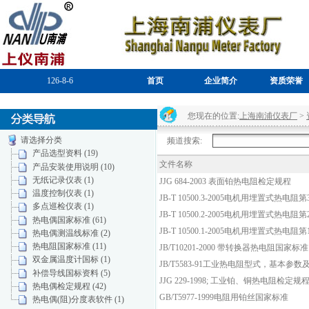
126-8-6
首页
企业简介
资质荣誉
您现在的位置:
上海南浦仪表厂
>
请选择分类
频道搜索:
产品选型资料 (19)
文件名称
产品安装使用说明 (10)
无纸记录仪表 (1)
JJG 684-2003 表面铂热电阻检定规程
温度控制仪表 (1)
JB-T 10500.3-2005电机用埋置式热
多点巡检仪表 (1)
JB-T 10500.2-2005电机用埋置式热
热电偶国家标准 (61)
JB-T 10500.1-2005电机用埋置式
热电偶测温线标准 (2)
热电阻国家标准 (11)
JB/T10201-2000 带转换器热电阻国家标准
双金属温度计国标 (1)
JB/T5583-91工业热电阻型式，基本参数
补偿导线国标资料 (5)
JJG 229-1998; 工业铂、铜热电阻检定规
热电偶检定规程 (42)
GB/T5977-1999电阻用铂丝国家标准
热电偶(阻)分度表软件 (1)