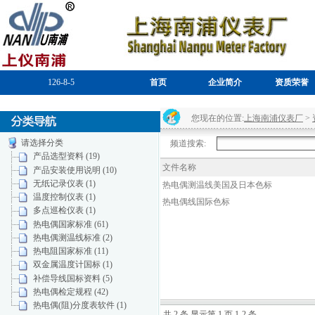
126-8-5
首页
企业简介
资质荣誉
您现在的位置:
上海南浦仪表厂
>
请选择分类
频道搜索:
产品选型资料 (19)
文件名称
产品安装使用说明 (10)
无纸记录仪表 (1)
热电偶测温线美国及日本色标
温度控制仪表 (1)
热电偶线国际色标
多点巡检仪表 (1)
热电偶国家标准 (61)
热电偶测温线标准 (2)
热电阻国家标准 (11)
双金属温度计国标 (1)
补偿导线国标资料 (5)
热电偶检定规程 (42)
热电偶(阻)分度表软件 (1)
共 2 条 显示第 1 页 1-2 条