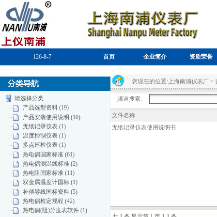
126-8-7
首页
企业简介
资质荣誉
您现在的位置:
上海南浦仪表厂
>
请选择分类
频道搜索:
产品选型资料 (19)
文件名称
产品安装使用说明 (10)
无纸记录仪表 (1)
无纸记录仪表使用说明书
温度控制仪表 (1)
多点巡检仪表 (1)
热电偶国家标准 (61)
热电偶测温线标准 (2)
热电阻国家标准 (11)
双金属温度计国标 (1)
补偿导线国标资料 (5)
热电偶检定规程 (42)
热电偶(阻)分度表软件 (1)
共 1 条 显示第 1 页 1-1 条