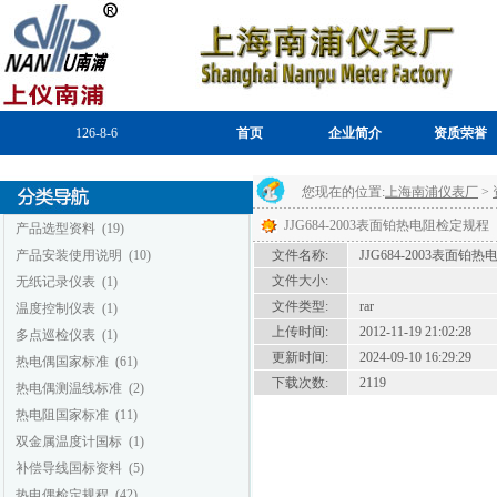
126-8-6
首页
企业简介
资质荣誉
您现在的位置:
上海南浦仪表厂
>
JJG684-2003表面铂热电阻检定规程
产品选型资料
(19)
产品安装使用说明
(10)
文件名称:
JJG684-2003表面铂
文件大小:
无纸记录仪表
(1)
文件类型:
rar
温度控制仪表
(1)
上传时间:
2012-11-19 21:02:28
多点巡检仪表
(1)
更新时间:
2024-09-10 16:29:29
热电偶国家标准
(61)
下载次数:
2119
热电偶测温线标准
(2)
热电阻国家标准
(11)
双金属温度计国标
(1)
补偿导线国标资料
(5)
热电偶检定规程
(42)