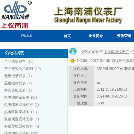
126-8-6
首页
企业简介
资质荣誉
您现在的位置:
上海南浦仪表厂
>
JJG368-2000工作用铜-铜镍热电偶
产品选型资料
(19)
产品安装使用说明
(10)
文件名称:
JJG368-2000工作
文件大小:
无纸记录仪表
(1)
文件类型:
rar
温度控制仪表
(1)
上传时间:
2012-11-19 21:00:33
多点巡检仪表
(1)
更新时间:
2024-09-10 20:20:01
热电偶国家标准
(61)
下载次数:
2719
热电偶测温线标准
(2)
热电阻国家标准
(11)
双金属温度计国标
(1)
补偿导线国标资料
(5)
热电偶检定规程
(42)